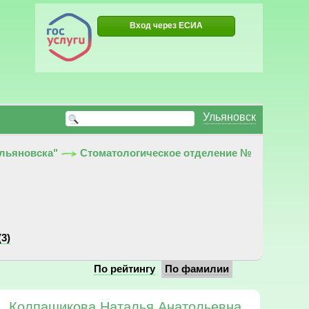
Вход через ЕСИА
Ульяновск
Ульяновска"
Стоматологическое отделение №
(3)
По рейтингу
По фамилии
Колпащикова Наталья Анатольевна