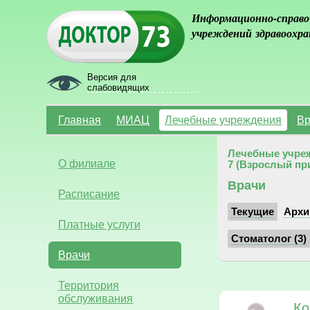
Информационно-справо
учреждений здравоохра
Версия для
слабовидящих
Главная
МИАЦ
Лечебные учреждения
Вр
Лечебные учре
О филиале
7 (Взрослый пр
Врачи
Расписание
Текущие
Архи
Платные услуги
Стоматолог (3)
Врачи
Территория
обслуживания
Ко