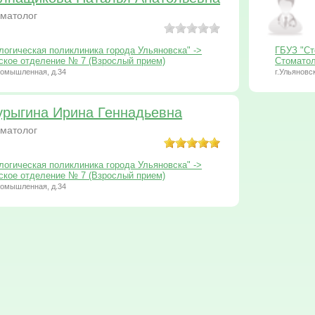
матолог
огическая поликлиника города Ульяновска" ->
ГБУЗ "Ст
ское отделение № 7 (Взрослый прием)
Стоматол
Промышленная, д.34
г.Ульяновс
рыгина Ирина Геннадьевна
матолог
огическая поликлиника города Ульяновска" ->
ское отделение № 7 (Взрослый прием)
Промышленная, д.34