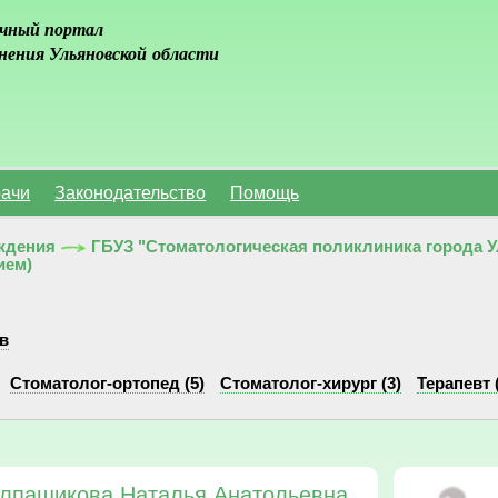
чный портал
нения Ульяновской области
ачи
Законодательство
Помощь
ждения
ГБУЗ "Стоматологическая поликлиника города 
ием)
в
Стоматолог-ортопед (5)
Стоматолог-хирург (3)
Терапевт 
лпащикова Наталья Анатольевна