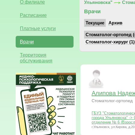
О филиале
Ульяновска"
Стома
Врачи
Расписание
Текущие
Архив
Платные услуги
Стоматолог-ортопед (
Врачи
Стоматолог-хирург (1)
Территория
обслуживания
Алипова Наде
Стоматолог-ортопед
ГБУЗ "Стоматологичес
города Ульяновска" ->
отделение № 6 (Взросл
г.Ульяновск, ул.Кирова, д.20