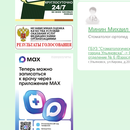
Минин Михаил 
Стоматолог-ортопед
ГБУЗ "Стоматологичес
города Ульяновска" ->
отделение № 6 (Взросл
г.Ульяновск, ул.Кирова, д.20