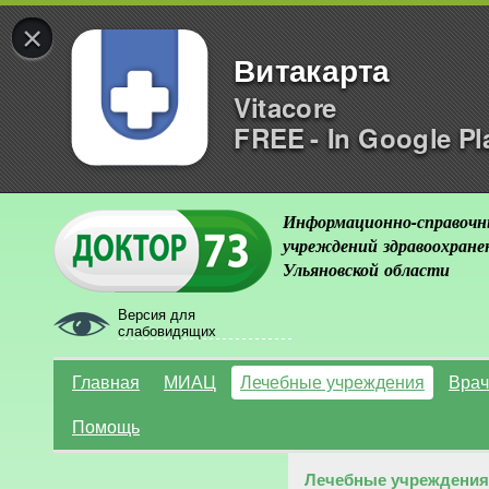
×
Витакарта
Vitacore
FREE - In Google Pl
Информационно-справочн
учреждений здравоохране
Ульяновской области
Версия для
слабовидящих
Главная
МИАЦ
Лечебные учреждения
Врач
Помощь
Лечебные учреждения