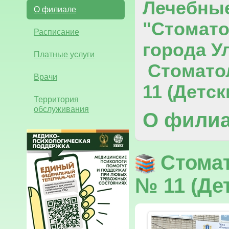
Лечебны
О филиале
"Стомато
Расписание
города У
Платные услуги
Стомато
Врачи
11 (Детс
Территория
обслуживания
О фили
Стомат
№ 11 (Де