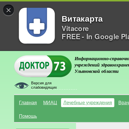
×
Витакарта
Vitacore
FREE - In Google Pl
Информационно-справочн
учреждений здравоохране
Ульяновской области
Версия для
слабовидящих
Главная
МИАЦ
Лечебные учреждения
Врач
Помощь