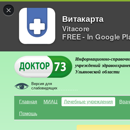
×
Витакарта
Vitacore
FREE - In Google Pl
Информационно-справочн
учреждений здравоохране
Ульяновской области
Версия для
слабовидящих
Главная
МИАЦ
Лечебные учреждения
Врач
Помощь