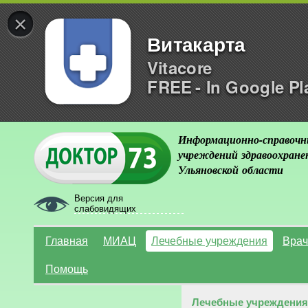
×
Витакарта
Vitacore
FREE - In Google Pl
Информационно-справочн
учреждений здравоохране
Ульяновской области
Версия для
слабовидящих
Главная
МИАЦ
Лечебные учреждения
Врач
Помощь
Лечебные учреждения