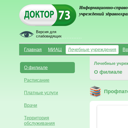
Информационно-справо
учреждений здравоохра
Версия для
слабовидящих
Главная
МИАЦ
Лечебные учреждения
Вр
Лечебные учре
О филиале
О филиале
Расписание
Профпат
Платные услуги
Врачи
Территория
обслуживания