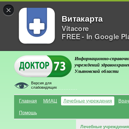
×
Витакарта
Vitacore
FREE - In Google Pl
Информационно-справочн
учреждений здравоохране
Ульяновской области
Версия для
слабовидящих
Главная
МИАЦ
Лечебные учреждения
Врач
Помощь
Лечебные учреждения