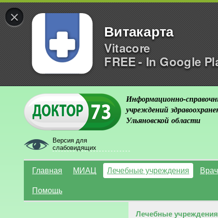
×
Витакарта
Vitacore
FREE - In Google Pl
Информационно-справочн
учреждений здравоохране
Ульяновской области
Версия для
слабовидящих
Главная
МИАЦ
Лечебные учреждения
Врач
Помощь
Лечебные учреждения