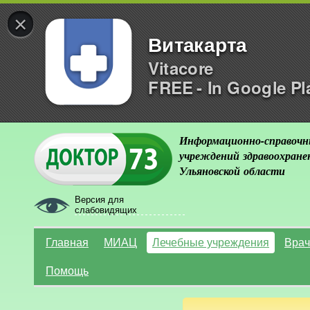
×
Витакарта
Vitacore
FREE - In Google Pl
Информационно-справочн
учреждений здравоохране
Ульяновской области
Версия для
слабовидящих
Главная
МИАЦ
Лечебные учреждения
Врач
Помощь