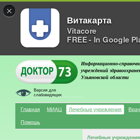
×
Витакарта
Vitacore
FREE - In Google Pl
Информационно-справочн
учреждений здравоохране
Ульяновской области
Версия для
слабовидящих
Главная
МИАЦ
Лечебные учреждения
Врач
Помощь
Лечебные учреждения