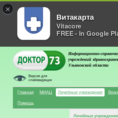
×
Витакарта
Vitacore
FREE - In Google Pl
Информационно-справочн
учреждений здравоохране
Ульяновской области
Версия для
слабовидящих
Главная
МИАЦ
Лечебные учреждения
Врач
Помощь
Лечебные учреждения