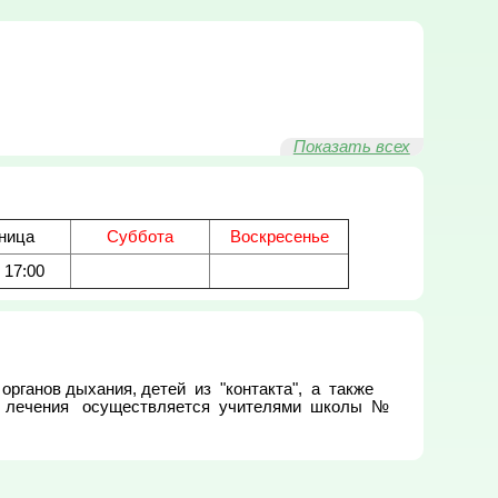
Показать всех
ница
Суббота
Воскресенье
- 17:00
анов дыхания, детей  из  "контакта",  а  также  
 лечения   осуществляется  учителями  школы  № 