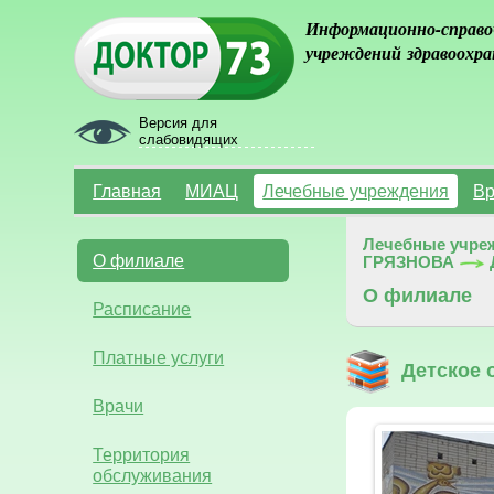
Информационно-справо
учреждений здравоохра
Версия для
слабовидящих
Главная
МИАЦ
Лечебные учреждения
Вр
Лечебные учре
О филиале
ГРЯЗНОВА
О филиале
Расписание
Платные услуги
Детское 
Врачи
Территория
обслуживания