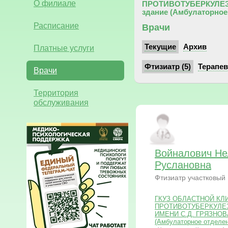
О филиале
ПРОТИВОТУБЕРКУЛЕЗ
здание (Амбулаторное
Расписание
Врачи
Текущие
Архив
Платные услуги
Фтизиатр (5)
Терапевт
Врачи
Территория
обслуживания
Войналович Не
Руслановна
Фтизиатр участковый
ГКУЗ ОБЛАСТНОЙ КЛ
ПРОТИВОТУБЕРКУЛЕ
ИМЕНИ С.Д. ГРЯЗНОВА 
(Амбулаторное отделе