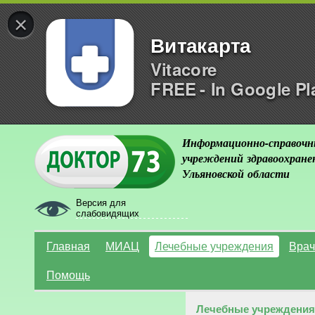
×
Витакарта
Vitacore
FREE - In Google Pl
Информационно-справочн
учреждений здравоохране
Ульяновской области
Версия для
слабовидящих
Главная
МИАЦ
Лечебные учреждения
Врач
Помощь
Лечебные учреждения