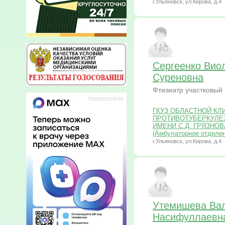
г.Ульяновск, ул.Кирова, д.4
Сергеенко Вио
Суреновна
Фтизиатр участковый
ГКУЗ ОБЛАСТНОЙ КЛ
ПРОТИВОТУБЕРКУЛЕ
ИМЕНИ С.Д. ГРЯЗНОВА 
(Амбулаторное отделе
г.Ульяновск, ул.Кирова, д.4
Утемишева Ва
Насифуллаевн