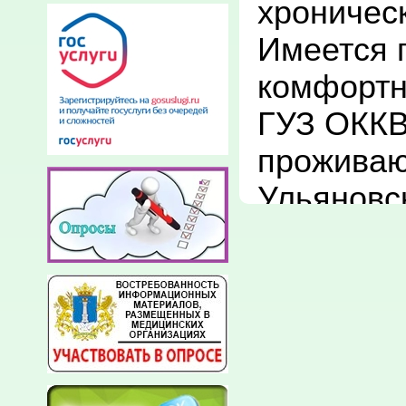
хроническ
Имеется 
комфортно
ГУЗ ОККВ
проживаю
Ульяновск
Госпитали
стациона
«Областн
венероло
проводитс