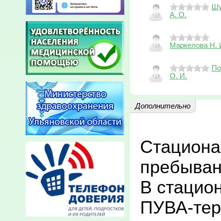
Шу
А. О.
Маркелова Н. 
По
О. И.
Дополнительно
Стационар
пребывани
В стацио
ПУВА-тер