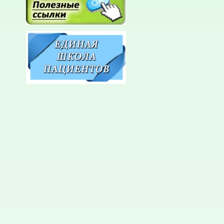
направле
дерматове
Перед го
провести
догоспита
1. ЭКГ с 
бланке) –
лет; 

2. ОАК; 

3. ОАМ;

 4. ЭДС;
