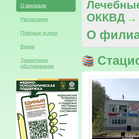
Лечебны
О филиале
ОККВД
Расписание
О фили
Платные услуги
Врачи
Стаци
Территория
обслуживания