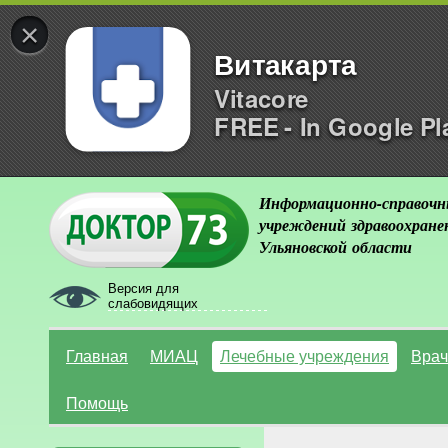
×
Витакарта
Vitacore
FREE - In Google Pl
Информационно-справочн
учреждений здравоохране
Ульяновской области
Версия для
слабовидящих
Главная
МИАЦ
Лечебные учреждения
Врач
Помощь