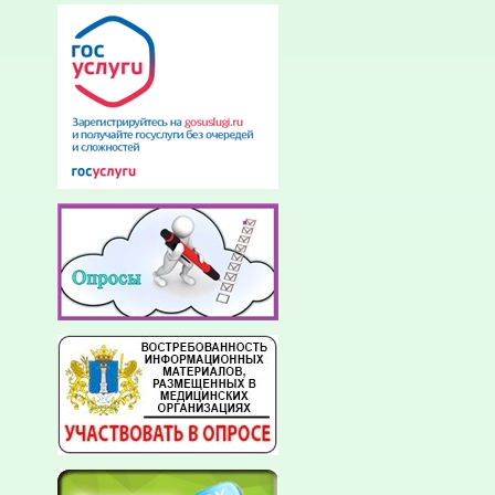
- реабили
заболева
сосудисто
-количест
отделений