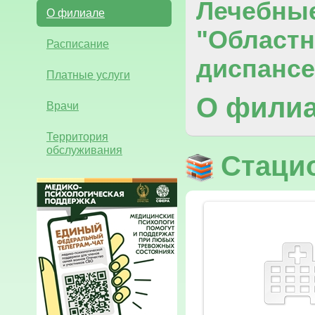
Лечебны
О филиале
"Областн
Расписание
диспансе
Платные услуги
О фили
Врачи
Территория
обслуживания
Стаци