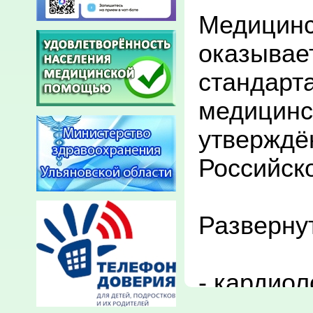
Медицинс
оказывает
стандарт
медицинс
утверждё
Российско
Развернуто
- кардиоло