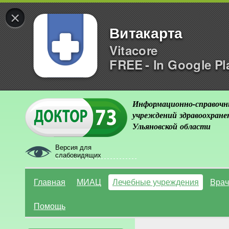
×
Витакарта
Vitacore
FREE - In Google Pl
Информационно-справочн
учреждений здравоохране
Ульяновской области
Версия для
слабовидящих
Главная
МИАЦ
Лечебные учреждения
Врач
Помощь