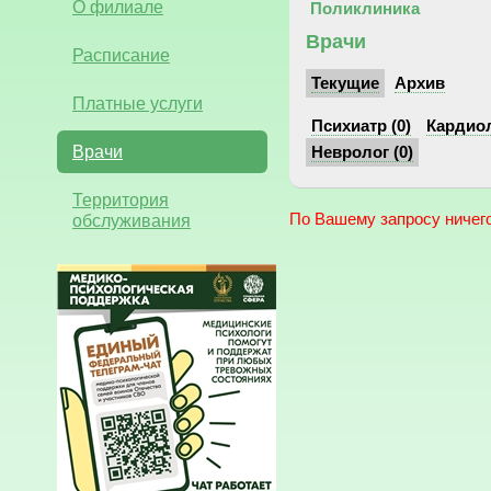
О филиале
Поликлиника
Врачи
Расписание
Текущие
Архив
Платные услуги
Психиатр (0)
Кардиол
Врачи
Невролог (0)
Территория
обслуживания
По Вашему запросу ничего