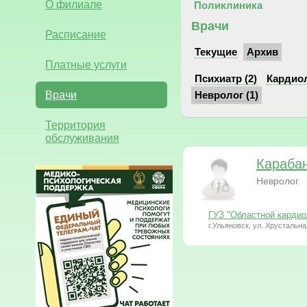
О филиале
Поликлиника
Врачи
Расписание
Текущие
Архив
Платные услуги
Психиатр (2)
Кардиол
Врачи
Невролог (1)
Территория
обслуживания
Караба
Невролог
ГУЗ "Областной кардио
г.Ульяновск, ул. Хрустальна