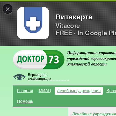
×
Витакарта
Vitacore
FREE - In Google Pl
Информационно-справочн
учреждений здравоохране
Ульяновской области
Версия для
слабовидящих
Главная
МИАЦ
Лечебные учреждения
Врач
Помощь
Лечебные учреждения