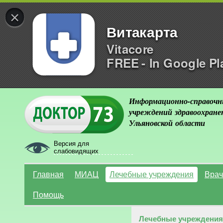
×
Витакарта
Vitacore
FREE - In Google Pl
Информационно-справочн
учреждений здравоохране
Ульяновской области
Версия для
слабовидящих
Главная
МИАЦ
Лечебные учреждения
Врач
Помощь
Лечебные учреждения