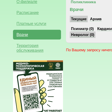
О филиале
Поликлиника
Врачи
Расписание
Текущие
Архив
Платные услуги
Психиатр (0)
Кардиол
Врачи
Невролог (0)
Территория
обслуживания
По Вашему запросу ничего