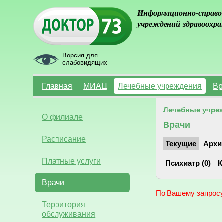
Информационно-справо
учреждений здравоохра
Версия для
слабовидящих
Главная
МИАЦ
Лечебные учреждения
Вр
Лечебные учре
О филиале
Врачи
Расписание
Текущие
Архи
Платные услуги
Психиатр (0)
К
Врачи
По Вашему запросу
Территория
обслуживания