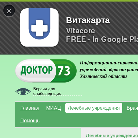
×
Витакарта
Vitacore
FREE - In Google Pl
Информационно-справочн
учреждений здравоохране
Ульяновской области
Версия для
слабовидящих
Главная
МИАЦ
Лечебные учреждения
Врач
Помощь
Лечебные учреждения