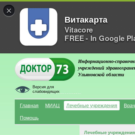
×
Витакарта
Vitacore
FREE - In Google Pl
Информационно-справочн
учреждений здравоохране
Ульяновской области
Версия для
слабовидящих
Главная
МИАЦ
Лечебные учреждения
Врач
Помощь
Лечебные учреждения