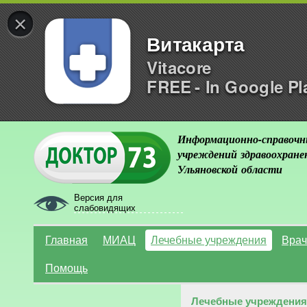
×
Витакарта
Vitacore
FREE - In Google Pl
Информационно-справочн
учреждений здравоохране
Ульяновской области
Версия для
слабовидящих
Главная
МИАЦ
Лечебные учреждения
Врач
Помощь
Лечебные учреждения