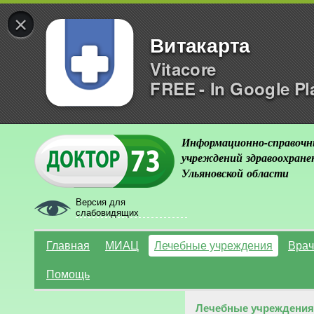
×
Витакарта
Vitacore
FREE - In Google Pl
Информационно-справочн
учреждений здравоохране
Ульяновской области
Версия для
слабовидящих
Главная
МИАЦ
Лечебные учреждения
Врач
Помощь
Лечебные учреждения