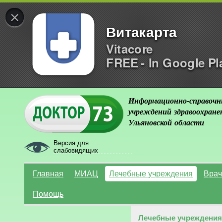
×
Витакарта
Vitacore
FREE - In Google Pl
Информационно-справочн
учреждений здравоохране
Ульяновской области
Версия для
слабовидящих
Главная
МИАЦ
Лечебные учреждения
Врач
Помощь
Лечебные учреждения