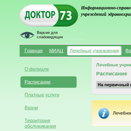
Информационно-справо
учреждений здравоохра
Версия для
слабовидящих
Главная
МИАЦ
Лечебные учреждения
Вр
Лечебные учре
О филиале
Расписание
Расписание
На первичный 
Платные услуги
Врачи
Лечебно
Территория
обслуживания