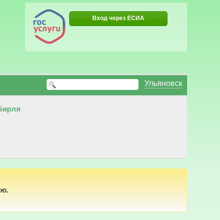
Вход через ЕСИА
Ульяновск
Бирля
лю.