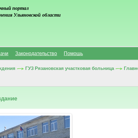
чный портал
нения Ульяновской области
ачи
Законодательство
Помощь
ждения
ГУЗ Рязановская участковая больница
Главн
здание