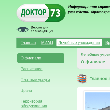
Информационно-справо
учреждений здравоохра
Версия для
слабовидящих
Главная
МИАЦ
Лечебные учреждения
Вр
Лечебные учре
О филиале
О филиале
Расписание
Главное 
Платные услуги
Врачи
Территория
обслуживания