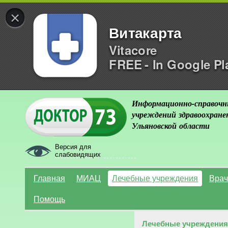
×
Витакарта
Vitacore
FREE - In Google Pl
Информационно-справочн
учреждений здравоохране
Ульяновской области
Версия для
слабовидящих
Главная
МИАЦ
Лечебные учреждения
Врач
Помощь
Лечебные учреждения