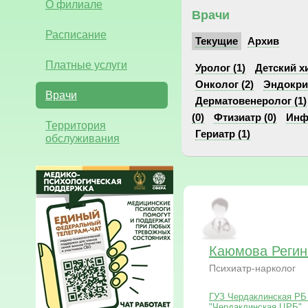
О филиале
Врачи
Расписание
Текущие
Архив
Платные услуги
Уролог (1)
Детский хи
Онколог (2)
Эндокрин
Врачи
Дерматовенеролог (1)
(0)
Фтизиатр (0)
Инф
Территория
Гериатр (1)
обслуживания
Каюмова Регин
Психиатр-нарколог
ГУЗ Чердаклинская РБ 
"Чердаклинская ЦРБ"