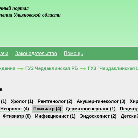
чный портал
нения Ульяновской области
ачи
Законодательство
Помощь
ждения
ГУЗ Чердаклинская РБ
ГУЗ "Чердаклинская 
в
(1)
Уролог (1)
Рентгенолог (2)
Акушер-гинеколог (3)
Хир
Невролог (4)
Психиатр (4)
Дерматовенеролог (1)
Педиатр
Фтизиатр (0)
Инфекционист (1)
Эндоскопист (2)
Детский