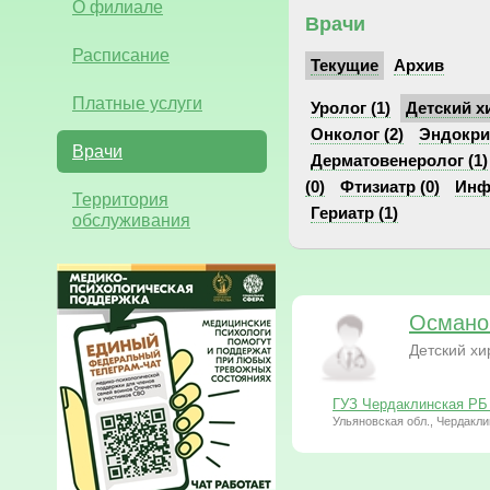
О филиале
Врачи
Расписание
Текущие
Архив
Платные услуги
Уролог (1)
Детский хи
Онколог (2)
Эндокрин
Врачи
Дерматовенеролог (1)
(0)
Фтизиатр (0)
Инф
Территория
Гериатр (1)
обслуживания
Османо
Детский хи
ГУЗ Чердаклинская РБ
Ульяновская обл., Чердакли