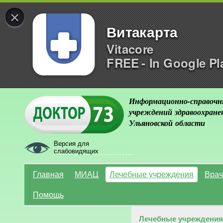
×
Витакарта
Vitacore
FREE - In Google Pl
Информационно-справочн
учреждений здравоохране
Ульяновской области
Версия для
слабовидящих
Главная
МИАЦ
Лечебные учреждения
Врач
Помощь
Лечебные учреждения