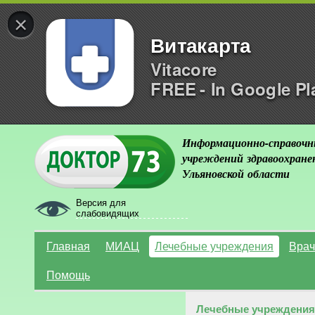
×
Витакарта
Vitacore
FREE - In Google Pl
Информационно-справочн
учреждений здравоохране
Ульяновской области
Версия для
слабовидящих
Главная
МИАЦ
Лечебные учреждения
Врач
Помощь
Лечебные учреждения