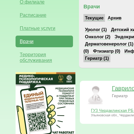
О филиале
Врачи
Расписание
Текущие
Архив
Платные услуги
Уролог (1)
Детский хи
Онколог (2)
Эндокрин
Врачи
Дерматовенеролог (1)
(0)
Фтизиатр (0)
Инф
Территория
Гериатр (1)
обслуживания
Гаврил
Гериатр
ГУЗ Чердаклинская РБ
Ульяновская обл., Чердакли