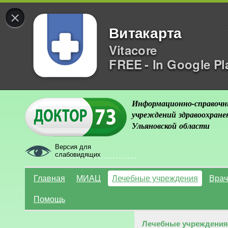
×
Витакарта
Vitacore
FREE - In Google Pl
Информационно-справочн
учреждений здравоохране
Ульяновской области
Версия для
слабовидящих
Главная
МИАЦ
Лечебные учреждения
Врач
Помощь
Лечебные учреждения