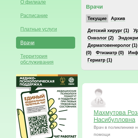
О филиале
Врачи
Расписание
Текущие
Архив
Платные услуги
Детский хирург (1)
Ур
Онколог (2)
Эндокрин
Врачи
Дерматовенеролог (1)
(0)
Фтизиатр (0)
Инф
Территория
Гериатр (1)
обслуживания
Махмутова Роз
Насибулловна
Врач в поликлинике 
помощи