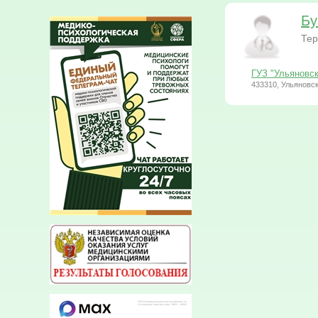
Бу
Тер
ГУЗ "Ульяновск
433310, Ульяновск