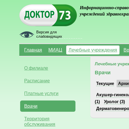
Информационно-справо
учреждений здравоохра
Версия для
слабовидящих
Главная
МИАЦ
Лечебные учреждения
Вр
Лечебные учре
О филиале
Врачи
Расписание
Текущие
Архи
Платные услуги
Акушер-гинекол
(1)
Уролог (3)
Врачи
Дерматовенерол
Территория
обслуживания