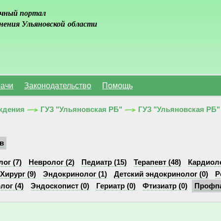
чный портал
нения Ульяновской области
ачи
Законодательство
Помощь
ждения
ГУЗ "Ульяновская РБ"
ГУЗ "Ульяновская РБ"
в
ог (7)
Невролог (2)
Педиатр (15)
Терапевт (48)
Кардиоло
Хирург (9)
Эндокринолог (1)
Детский эндокринолог (0)
Р
ог (4)
Эндоскопист (0)
Гериатр (0)
Фтизиатр (0)
Профпа