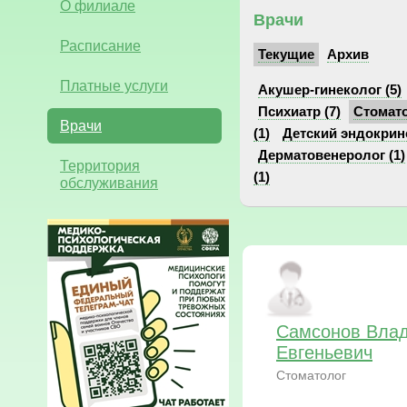
О филиале
Врачи
Расписание
Текущие
Архив
Платные услуги
Акушер-гинеколог (5)
Психиатр (7)
Стомато
Врачи
(1)
Детский эндокрино
Дерматовенеролог (1)
Территория
(1)
обслуживания
Самсонов Вла
Евгеньевич
Стоматолог