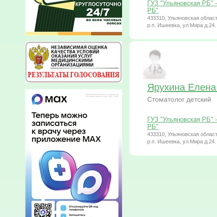
ГУЗ "Ульяновская РБ" 
РБ"
433310, Ульяновская област
р.п. Ишеевка, ул.Мира д.24.
Ярухина Елена
Стоматолог детский
ГУЗ "Ульяновская РБ" 
РБ"
433310, Ульяновская област
р.п. Ишеевка, ул.Мира д.24.