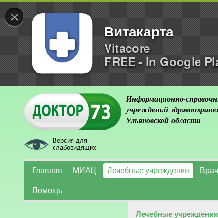
×
Витакарта
Vitacore
FREE - In Google Pl
Информационно-справочн
учреждений здравоохране
Ульяновской области
Версия для
слабовидящих
Главная
МИАЦ
Лечебные учреждения
Врач
Помощь
Лечебные учреждения