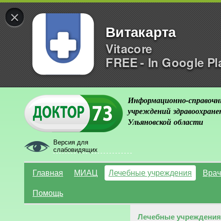
×
Витакарта
Vitacore
FREE - In Google Pl
Информационно-справочн
учреждений здравоохране
Ульяновской области
Версия для
слабовидящих
Главная
МИАЦ
Лечебные учреждения
Врач
Помощь
Лечебные учреждения