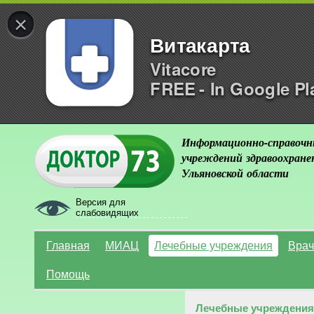
×
Витакарта
Vitacore
FREE - In Google Pl
Информационно-справочн
учреждений здравоохране
Ульяновской области
Версия для
слабовидящих
Главная
МИАЦ
Лечебные учреждения
Врач
Помощь
Лечебные учреждения