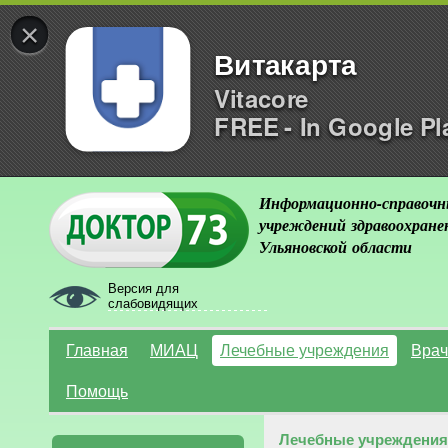
×
Витакарта
Vitacore
FREE - In Google Pl
Информационно-справочн
учреждений здравоохране
Ульяновской области
Версия для
слабовидящих
Главная
МИАЦ
Лечебные учреждения
Врач
Помощь
Лечебные учреждения