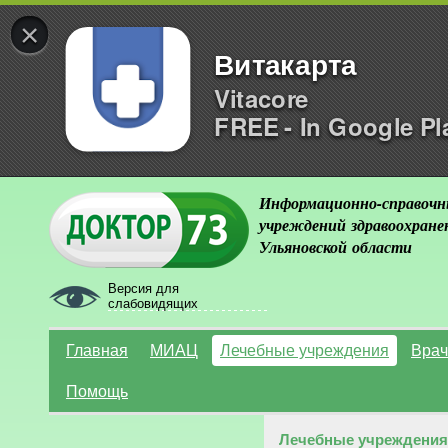
×
Витакарта
Vitacore
FREE - In Google Pl
Информационно-справочн
учреждений здравоохране
Ульяновской области
Версия для
слабовидящих
Главная
МИАЦ
Лечебные учреждения
Врач
Помощь
Лечебные учреждения