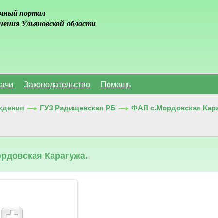
чный портал
нения Ульяновской области
ачи
Законодательство
Помощь
ждения
ГУЗ Радищевская РБ
ФАП с.Мордовская Кара
рдовская Карагужа.