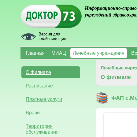
Информационно-справо
учреждений здравоохра
Версия для
слабовидящих
Главная
МИАЦ
Лечебные учреждения
Вр
Лечебные учре
О филиале
О филиале
Расписание
ФАП с.Мо
Платные услуги
Врачи
Территория
обслуживания