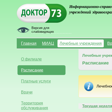
Информационно-справо
учреждений здравоохра
Версия для
слабовидящих
Главная
МИАЦ
Лечебные учреждения
Вр
Лечебные учре
О филиале
Расписание
Расписание
Платные услуги
Лечебно
Врачи
Территория
Текущая недел
обслуживания