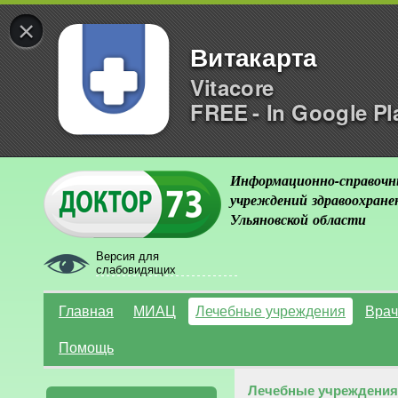
×
Витакарта
Vitacore
FREE - In Google Pl
Информационно-справочн
учреждений здравоохране
Ульяновской области
Версия для
слабовидящих
Главная
МИАЦ
Лечебные учреждения
Врач
Помощь
Лечебные учреждения