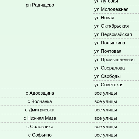
ул Луговая
рп Радищево
ул Молодежная
ул Новая
ул Октябрьская
ул Первомайская
ул Полынкина
ул Почтовая
ул Промышленная
ул Свердлова
ул Свободы
ул Советская
с Адоевщина
все улицы
с Волчанка
все улицы
с Дмитриевка
все улицы
с Нижняя Маза
все улицы
с Соловчиха
все улицы
с Софьино
все улицы