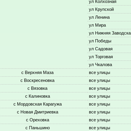
ул Колхозная
ул Крупской
ул Ленина
ул Мира
ул Нижняя Заводска
ул Победы
ул Садовая
ул Торговая
ул Чкалова
с Верхняя Маза
все улицы
с Воскресеновка
все улицы
с Вязовка
все улицы
с Калиновка
все улицы
с Мордовская Карагужа
все улицы
с Новая Дмитриевка
все улицы
с Ореховка
все улицы
с Паньшино
все улицы