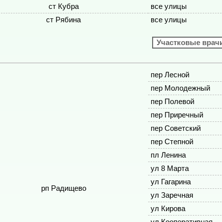
ст Кубра
все улицы
ст Рябина
все улицы
Участковые врач
пер Лесной
пер Молодежный
пер Полевой
пер Приречный
пер Советский
пер Степной
пл Ленина
ул 8 Марта
ул Гагарина
рп Радищево
ул Заречная
ул Кирова