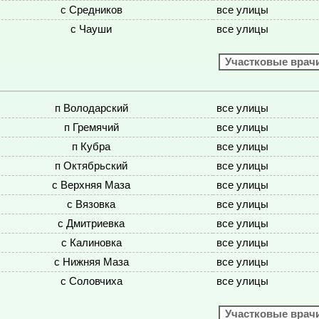
с Средников
все улицы
с Чауши
все улицы
Участковые врач
п Володарский
все улицы
п Гремячий
все улицы
п Кубра
все улицы
п Октябрьский
все улицы
с Верхняя Маза
все улицы
с Вязовка
все улицы
с Дмитриевка
все улицы
с Калиновка
все улицы
с Нижняя Маза
все улицы
с Соловчиха
все улицы
Участковые врач