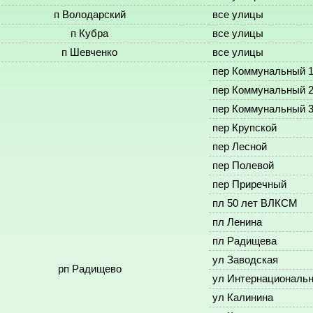
п Володарский
все улицы
п Кубра
все улицы
п Шевченко
все улицы
пер Коммунальный 1
пер Коммунальный 2
пер Коммунальный 3
пер Крупской
пер Лесной
пер Полевой
пер Приречный
пл 50 лет ВЛКСМ
пл Ленина
пл Радищева
ул Заводская
рп Радищево
ул Интернациональ
ул Калинина