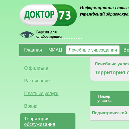
Информационно-справо
учреждений здравоохра
Версия для
слабовидящих
Главная
МИАЦ
Лечебные учреждения
Вр
Лечебные учре
О филиале
Территория 
Расписание
Платные услуги
Номер
участка
Врачи
Педиатрический
Территория
обслуживания