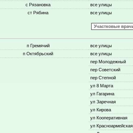
с Рязановка
все улицы
ст Рябина
все улицы
Участковые врач
п Гремячий
все улицы
п Октябрьский
все улицы
пер Молодежный
пер Советский
пер Степной
ул 8 Марта
ул Гагарина
ул Заречная
ул Кирова
ул Кооперативная
ул Красноармейская