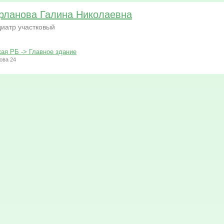
рланова Галина Николаевна
иатр участковый
ая РБ -> Главное здание
ова 24