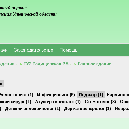
чный портал
нения Ульяновской области
ачи
Законодательство
Помощь
ждения
ГУЗ Радищевская РБ
Главное здание
в
Эндоскопист (1)
Инфекционист (5)
Педиатр (1)
Кардиолог
ский хирург (1)
Акушер-гинеколог (1)
Стоматолог (3)
Онк
)
Детский эндокринолог (1)
Дерматовенеролог (1)
Неврол