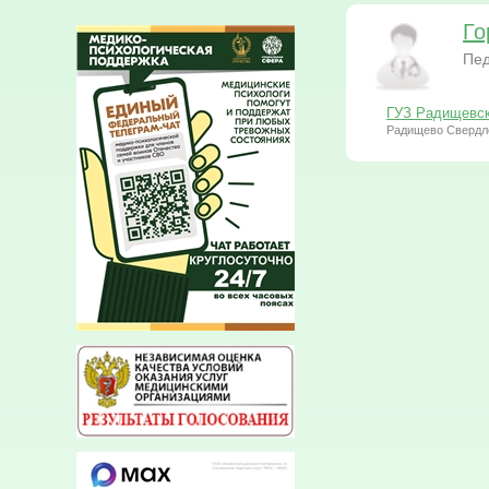
Го
Пед
ГУЗ Радищевск
Радищево Свердл