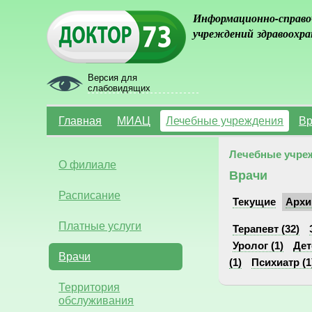
Информационно-справо
учреждений здравоохра
Версия для
слабовидящих
Главная
МИАЦ
Лечебные учреждения
Вр
Лечебные учре
О филиале
Врачи
Расписание
Текущие
Архи
Платные услуги
Терапевт (32)
Уролог (1)
Дет
Врачи
(1)
Психиатр (1
Территория
обслуживания