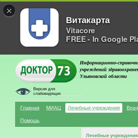
×
Витакарта
Vitacore
FREE - In Google Pl
Информационно-справочн
учреждений здравоохране
Ульяновской области
Версия для
слабовидящих
Главная
МИАЦ
Лечебные учреждения
Врач
Помощь
Лечебные учреждения