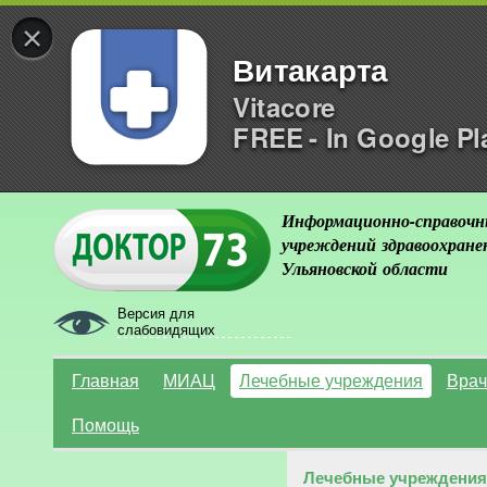
×
Витакарта
Vitacore
FREE - In Google Pl
Информационно-справочн
учреждений здравоохране
Ульяновской области
Версия для
слабовидящих
Главная
МИАЦ
Лечебные учреждения
Врач
Помощь
Лечебные учреждения