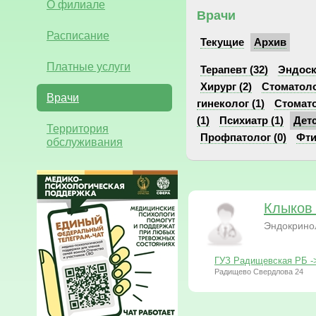
О филиале
Врачи
Расписание
Текущие
Архив
Платные услуги
Терапевт (32)
Эндоск
Хирург (2)
Стоматоло
Врачи
гинеколог (1)
Стомато
(1)
Психиатр (1)
Детс
Территория
Профпатолог (0)
Фти
обслуживания
Клыков
Эндокрино
ГУЗ Радищевская РБ -
Радищево Свердлова 24