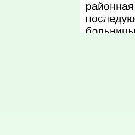
районная 
последующ
больницы
введены р
терапевти
инфекцио
отделении
хирургиче
Открываю
физиотера
флюорогр