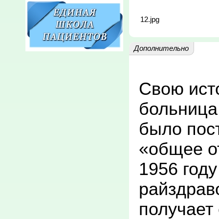
12.jpg
Дополнительно
Свою ист
больница 
было пост
«общее от
1956 году
райздраво
получает 