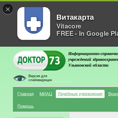
×
Витакарта
Vitacore
FREE - In Google Pl
Информационно-справочн
учреждений здравоохране
Ульяновской области
Версия для
слабовидящих
Главная
МИАЦ
Лечебные учреждения
Врач
Помощь