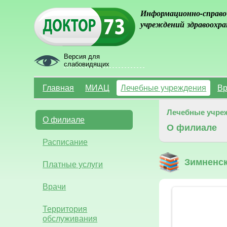
Информационно-справо
учреждений здравоохра
Версия для
слабовидящих
Главная
МИАЦ
Лечебные учреждения
Вр
Лечебные учре
О филиале
О филиале
Расписание
Зимненс
Платные услуги
Врачи
Территория
обслуживания