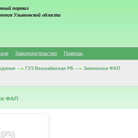
чный портал
нения Ульяновской области
ачи
Законодательство
Помощь
ждения
ГУЗ Вешкаймская РБ
Зимненски ФАП
ки ФАП