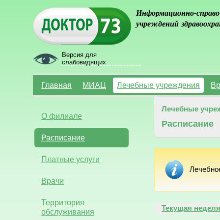
Информационно-справо
учреждений здравоохра
Версия для
слабовидящих
Главная
МИАЦ
Лечебные учреждения
Вр
Лечебные учре
О филиале
Расписание
Расписание
Платные услуги
Лечебно
Врачи
Территория
Текущая недел
обслуживания