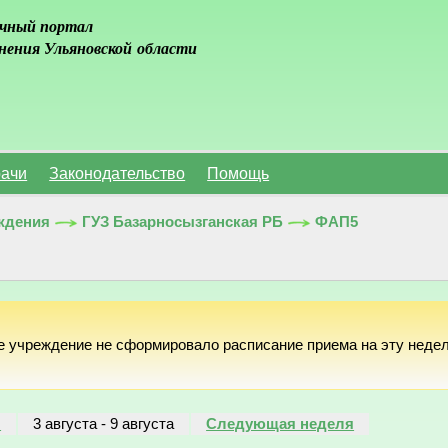
чный портал
нения Ульяновской области
ачи
Законодательство
Помощь
ждения
ГУЗ Базарносызганская РБ
ФАП5
е учреждение не сформировало расписание приема на эту неде
я
3 августа
-
9 августа
Следующая неделя