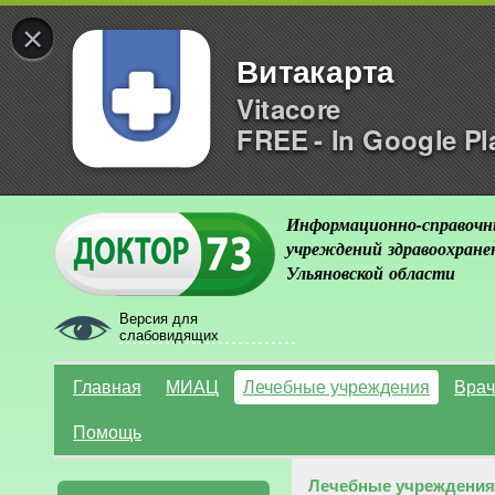
×
Витакарта
Vitacore
FREE - In Google Pl
Информационно-справочн
учреждений здравоохране
Ульяновской области
Версия для
слабовидящих
Главная
МИАЦ
Лечебные учреждения
Врач
Помощь
Лечебные учреждения