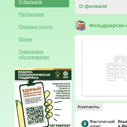
О филиале
О филиале
Расписание
Фельдшерско-а
Платные услуги
Врачи
Территория
обслуживания
Контакты
Фактический
Улья
адрес:
д.Ие