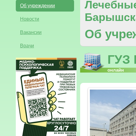
Лечебны
Об учреждении
Барышск
Новости
Об учре
Вакансии
Врачи
ГУЗ
онлайн