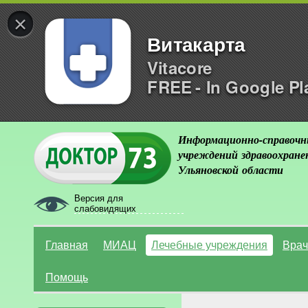
×
Витакарта
Vitacore
FREE - In Google Pl
Информационно-справочн
учреждений здравоохране
Ульяновской области
Версия для
слабовидящих
Главная
МИАЦ
Лечебные учреждения
Врач
Помощь