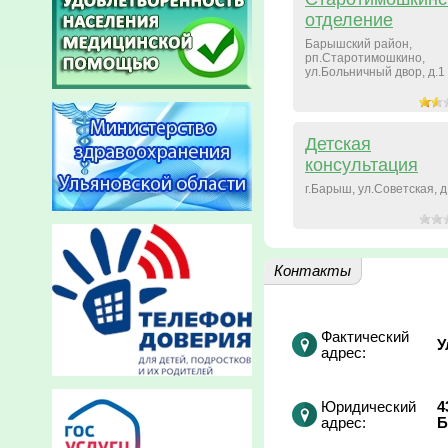
отделение
Барышский район,
рп.Старотимошкино,
ул.Больничный двор, д.1
Детская
консультация
г.Барыш, ул.Советская, д
Контакты
Фактический
У
адрес:
Юридический
4
адреc:
Б