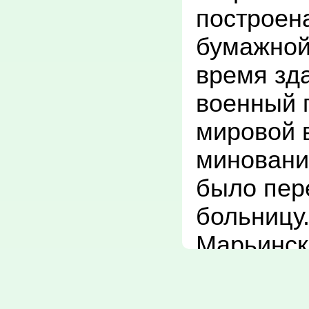
построена
бумажной
время зд
военный г
мировой в
миновани
было пер
больницу.
Марьинск
на 25 коек