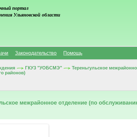
чный портал
нения Ульяновской области
ачи
Законодательство
Помощь
ждения
ГКУЗ "УОБСМЭ"
Тереньгульское межрайонно
го районов)
льское межрайонное отделение (по обслуживани