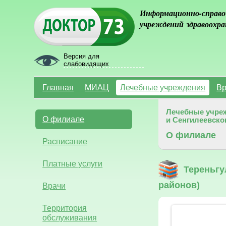
Информационно-справо
учреждений здравоохра
Версия для
слабовидящих
Главная
МИАЦ
Лечебные учреждения
Вр
Лечебные учре
О филиале
и Сенгилеевско
О филиале
Расписание
Платные услуги
Тереньгу
районов)
Врачи
Территория
обслуживания